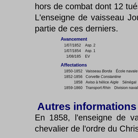
hors de combat dont 12 tué
L'enseigne de vaisseau Jo
partie de ces derniers.
Avancement
1/07/1852
Asp. 2
1/07/1854
Asp. 1
1/08/185
EV
Affectations
1850-1852
Vaisseau
Borda
École navale /
1852-1856
Corvette
Constantine
1858
Aviso à hélice
Aigle
Sénégal
1859-1860
Transport
Rhin
Division naval
Autres informations
En 1858, l'enseigne de 
chevalier de l'ordre du Chris