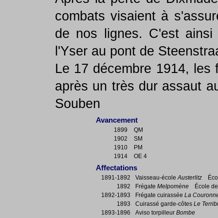
combats visaient à s'assure
de nos lignes. C'est ainsi
l'Yser au pont de Steenstra
Le 17 décembre 1914, les f
après un très dur assaut au
Souben
Avancement
1899
QM
1902
SM
1910
PM
1914
OE 4
Affectations
1891-1892
Vaisseau-école
Austerlitz
École
1892
Frégate
Melpomène
École des 
1892-1893
Frégate cuirassée
La Couronn
1893
Cuirassé garde-côtes
Le Terrib
1893-1896
Aviso torpilleur
Bombe