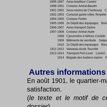
1896-1897
Aviso torpilleur
Cassini
1898-1901
Croiseur
Amiral-Baudin
1901-1902
Sous-marins de Cherbourg C
1902-1903
Cuirassé garde-côtes
Tempête
1904-1905
Croiseur
Forbin
1905-1906
2e Dépôt des équipages Bres
1906-1907
Aviso-transport
Saône
1907-1908
Croiseur
Amiral-Aube
1908
Canonnière à hélices
Comète
1909
Bâtiments de servitude Saïgo
1910
2e Dépôt des équipages Bres
1911-1913
Vaisseau-école
Tourville
1913-1914
Transport
Port-Louis
Lorient
1914
Brigade des fusiliers marins F
Autres informations
En août 1901, le quartier-m
satisfaction.
(
le texte et le motif de 
dossier
).