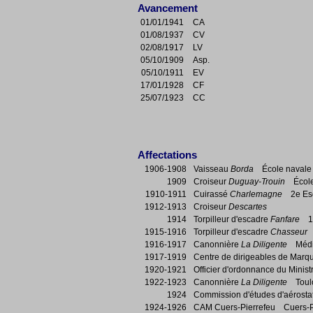
Avancement
01/01/1941
CA
01/08/1937
CV
02/08/1917
LV
05/10/1909
Asp.
05/10/1911
EV
17/01/1928
CF
25/07/1923
CC
Affectations
1906-1908
Vaisseau
Borda
École navale /
1909
Croiseur
Duguay-Trouin
École d
1910-1911
Cuirassé
Charlemagne
2e Es
1912-1913
Croiseur
Descartes
1914
Torpilleur d'escadre
Fanfare
1è
1915-1916
Torpilleur d'escadre
Chasseur
1
1916-1917
Canonnière
La Diligente
Médit
1917-1919
Centre de dirigeables de Mar
1920-1921
Officier d'ordonnance du Minis
1922-1923
Canonnière
La Diligente
Toul
1924
Commission d'études d'aérost
1924-1926
CAM Cuers-Pierrefeu Cuers-P