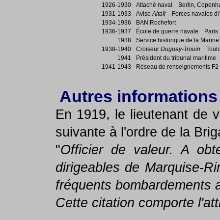
1926-1930
Attaché naval Berlin, Copenh
1931-1933
Aviso
Altaïr
Forces navales d\'
1934-1936
BAN Rochefort
1936-1937
École de guerre navale Paris
1938
Service historique de la Marin
1938-1940
Croiseur
Duguay-Trouin
Toulon
1941
Président du tribunal maritime
1941-1943
Réseau de renseignements F
Autres informations
En 1919, le lieutenant de v
suivante à l'ordre de la Brig
"
Officier de valeur. A o
dirigeables de Marquise-Ri
fréquents bombardements a
Cette citation comporte l'at