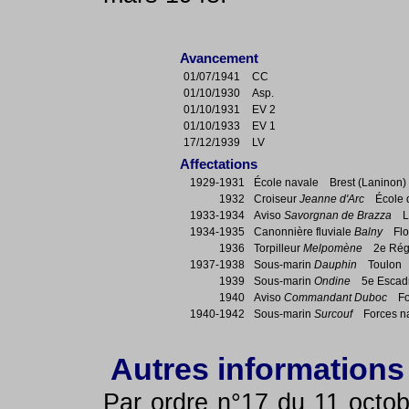
Avancement
01/07/1941
CC
01/10/1930
Asp.
01/10/1931
EV 2
01/10/1933
EV 1
17/12/1939
LV
Affectations
1929-1931
École navale Brest (Laninon)
1932
Croiseur
Jeanne d'Arc
École d\
1933-1934
Aviso
Savorgnan de Brazza
Lor
1934-1935
Canonnière fluviale
Balny
Flot
1936
Torpilleur
Melpomène
2e Régio
1937-1938
Sous-marin
Dauphin
Toulon
1939
Sous-marin
Ondine
5e Escadril
1940
Aviso
Commandant Duboc
Forc
1940-1942
Sous-marin
Surcouf
Forces nav
Autres informations
Par ordre n°17 du 11 octob