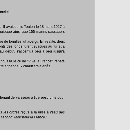
melet,
 Il avait quitté Toulon le 18 mars 1917 à
'équipage ainsi que 155 marins passagers
 de torpilles fut aperçu. En réalité, deux
ments des fonds furent évacués au fur et à
 au début, s'accentua peu à peu jusqu'à
 poussa le cri de "Vive la France", répété
sue
et par deux chalutiers alertés.
utenant de vaisseau à titre posthume pour
s les ordres reçus à la mise à l'eau des
 second. Mort pour la France.
"