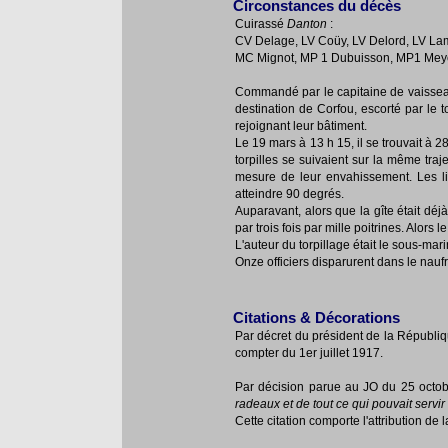
Circonstances du décès
Cuirassé
Danton
:
CV Delage, LV Coüy, LV Delord, LV La
MC Mignot, MP 1 Dubuisson, MP1 Meye
Commandé par le capitaine de vaissea
destination de Corfou, escorté par le t
rejoignant leur bâtiment.
Le 19 mars à 13 h 15, il se trouvait à 
torpilles se suivaient sur la même traj
mesure de leur envahissement. Les li
atteindre 90 degrés.
Auparavant, alors que la gîte était déj
par trois fois par mille poitrines. Alors l
L'auteur du torpillage était le sous-ma
Onze officiers disparurent dans le nauf
Citations & Décorations
Par décret du président de la Républiq
compter du 1er juillet 1917.
Par décision parue au JO du 25 octobre
radeaux et de tout ce qui pouvait serv
Cette citation comporte l'attribution de