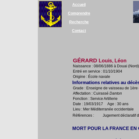
Accueil
Comprendre
Recherche
Contact
GÉRARD
Louis, Léon
Naissance : 08/06/1886 à Douai (Nord)
Entré en service : 01/10/1904
Origine : École navale
Informations relatives au décè
Grade : Enseigne de vaisseau de 1ère 
Affectation : Cuirassé
Danton
Fonction : Service Artillerie
Date : 19/03/1917 Age : 30 ans
Lieu : Mer Méditerranée occidentale
Références :
Jugement déclaratif d
MORT POUR LA FRANCE EN 