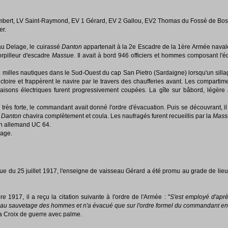
mbert, LV Saint-Raymond, EV 1 Gérard, EV 2 Gallou, EV2 Thomas du Fossé de Bos
r.
u Delage, le cuirassé
Danton
appartenait à la 2e Escadre de la 1ère Armée navale.
orpilleur d'escadre
Massue
. Il avait à bord 946 officiers et hommes composant l
28 milles nautiques dans le Sud-Ouest du cap San Pietro (Sardaigne) lorsqu'un sillage
ectoire et frappèrent le navire par le travers des chaufferies avant. Les comparti
aisons électriques furent progressivement coupées. La gîte sur bâbord, légère
à très forte, le commandant avait donné l'ordre d'évacuation. Puis se découvrant, il
e
Danton
chavira complètement et coula. Les naufragés furent recueillis par la
Mas
rin allemand UC 64.
rage.
ue du 25 juillet 1917, l'enseigne de vaisseau Gérard a été promu au grade de lie
 1917, il a reçu la citation suivante à l'ordre de l'Armée : "
S'est employé d'aprè
ir au sauvetage des hommes et n'a évacué que sur l'ordre formel du commandant en
 la Croix de guerre avec palme.